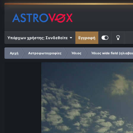
Υπάρχων χρήστης; Συνδεθείτε
Εγγραφή
Αρχή
Αστροφωτογραφίες
Ήλιος
Ήλιος wide field (ηλιοβα