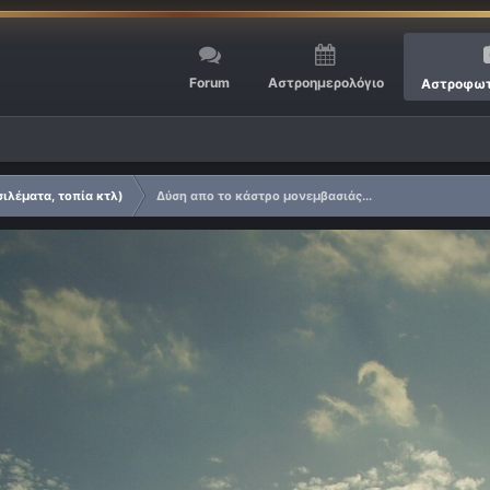
Forum
Αστροημερολόγιο
Αστροφωτ
σιλέματα, τοπία κτλ)
Δύση απο το κάστρο μονεμβασιάς...