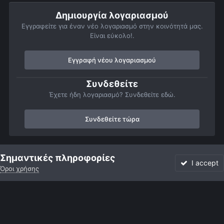
Δημιουργία λογαριασμού
Εγγραφείτε για έναν νέο λογαριασμό στην κοινότητά μας.
Είναι εύκολο!.
Εγγραφή νέου λογαριασμού
Συνδεθείτε
Έχετε ήδη λογαριασμό? Συνδεθείτε εδώ.
Συνδεθείτε τώρα
Αρχή
Αστροφωτογραφίες
Βαθύς Ουρανός
Νεφελώματα
Σημαντικές πληροφορίες
I accept
Όροι χρήσης
Forum
Αδιάβαστο
Συνδεθείτε
Εγγραφή
More
Facebook
Twitter
Instagram
Γλώσσα
Εμφάνιση
Επικοινωνία
Cookies
Powered by Invision Community