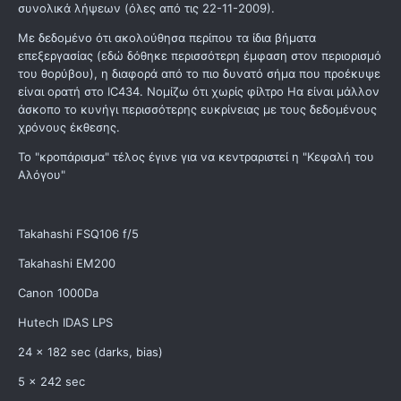
συνολικά λήψεων (όλες από τις 22-11-2009).
Με δεδομένο ότι ακολούθησα περίπου τα ίδια βήματα
επεξεργασίας (εδώ δόθηκε περισσότερη έμφαση στον περιορισμό
του θορύβου), η διαφορά από το πιο δυνατό σήμα που προέκυψε
είναι ορατή στο IC434. Νομίζω ότι χωρίς φίλτρο Ηα είναι μάλλον
άσκοπο το κυνήγι περισσότερης ευκρίνειας με τους δεδομένους
χρόνους έκθεσης.
Το "κροπάρισμα" τέλος έγινε για να κεντραριστεί η "Κεφαλή του
Αλόγου"
Takahashi FSQ106 f/5
Takahashi EM200
Canon 1000Da
Hutech IDAS LPS
24 x 182 sec (darks, bias)
5 x 242 sec