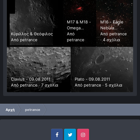
Μ17 & Μ18 -
M16 - Eagle
Omega
Nebula
Κύριλλος & Θεόφιλος
Nebula και
Από
07.08.2011
Από
petrance
Από
petrance
Black Swan
petrance
·
4 σχόλια
Clavius - 09.08.2011
Plato - 09.08.2011
Από
petrance
·
7 σχόλια
Από
petrance
·
5 σχόλια
Αρχή
petrance