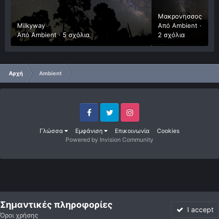
Μακρονησσος
Milkyway
Από
Ambient
·
Από
Ambient
·
5 σχόλια
2 σχόλια
Αρχή
Ambient
Facebook
Twitter
Instagram
Γλώσσα
Εμφάνιση
Επικοινωνία
Cookies
Powered by Invision Community
Σημαντικές πληροφορίες
I accept
Όροι χρήσης
Forum
Αδιάβαστο
Συνδεθείτε
Εγγραφή
More