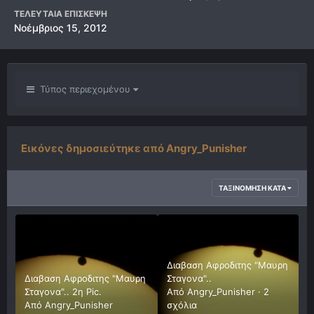
ΤΕΛΕΥΤΑΊΑ ΕΠΊΣΚΕΨΗ
Νοέμβριος 15, 2012
Τύπος περιεχομένου
Εικόνες δημοσιεύτηκε από Angry_Punisher
ΤΑΞΙΝΌΜΗΣΗ ΚΑΤΆ
Διαβαση Αφροδιτης "Μαυρη
Διαβαση Αφροδιτης "Μαυρη
Σταγονα"..
Σταγονα".. 2η Pic.
Από
Angry_Punisher
·
2
Από
Angry_Punisher
σχόλια