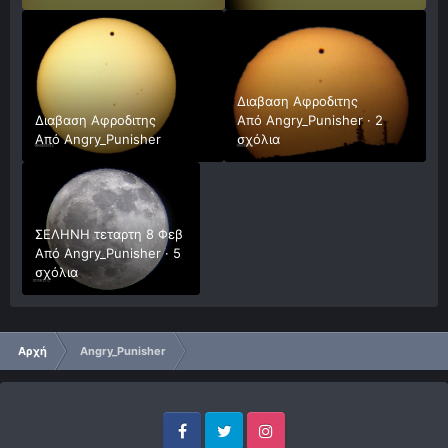
Διαβαση Αφροδιτης
Διαβαση Αφροδιτης
Από
Angry_Punisher
·
2
Από
Angry_Punisher
σχόλια
ΣΕΛΗΝΗ τεταρτη 8 Φεβ
Από
Angry_Punisher
·
5
σχόλια
Αρχή
Angry_Punisher