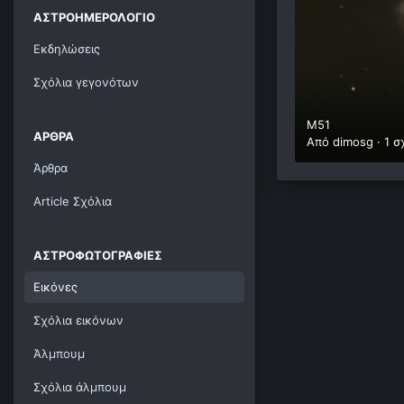
ΑΣΤΡΟΗΜΕΡΟΛΌΓΙΟ
Εκδηλώσεις
Σχόλια γεγονότων
M51
ΆΡΘΡΑ
Από
dimosg
·
1 σ
Άρθρα
Article Σχόλια
ΑΣΤΡΟΦΩΤΟΓΡΑΦΊΕΣ
Εικόνες
Σχόλια εικόνων
Άλμπουμ
Σχόλια άλμπουμ