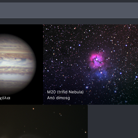
M20 (trifid Nebula)
χόλια
Από
dimosg