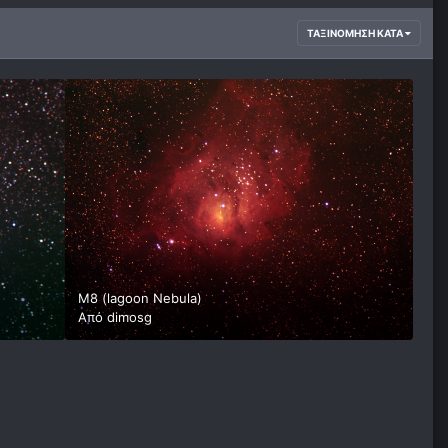
ΤΑΞΙΝΌΜΗΣΗ ΚΑΤΆ
M8 (lagoon Nebula)
Από
dimosg