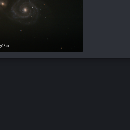
χόλιο