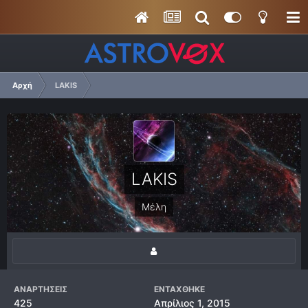
Αρχή
LAKIS
LAKIS
Μέλη
ΑΝΑΡΤΉΣΕΙΣ
ΕΝΤΆΧΘΗΚΕ
425
Απρίλιος 1, 2015