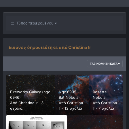
Τύπος περιεχομένου
Εικόνες δημοσιεύτηκε από Christina Ir
ΤΑΞΙΝΌΜΗΣΗ ΚΑΤΆ
Fireworks Galaxy (ngc
Ngc 6995 -
Rosette
6946)
Bat Nebula
Nebula
Από
Christina Ir
·
3
Από
Christina
Από
Christina
σχόλια
Ir
·
12 σχόλια
Ir
·
7 σχόλια