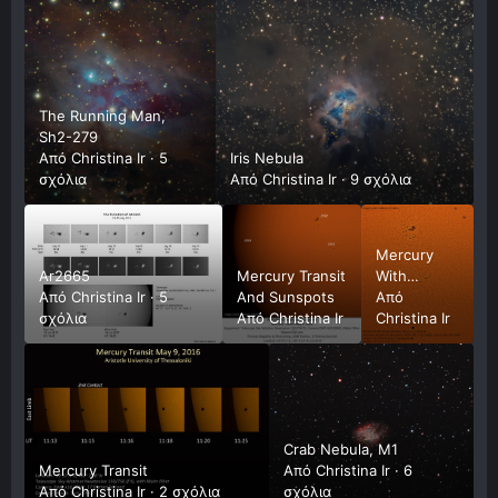
The Running Man,
Sh2-279
Από
Christina Ir
·
5
Iris Nebula
σχόλια
Από
Christina Ir
·
9 σχόλια
Mercury
Ar2665
Mercury Transit
With
Από
Christina Ir
·
5
And Sunspots
Sunspots
Από
σχόλια
Από
Christina Ir
Christina Ir
Crab Nebula, M1
Mercury Transit
Από
Christina Ir
·
6
Από
Christina Ir
·
2 σχόλια
σχόλια