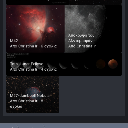
Απόκρυψη του
M42
Αλντεμπαράν
Από
Christina Ir
·
6 σχόλια
Από
Christina Ir
Total Lunar Eclipse
Από
Christina Ir
·
4 σχόλια
M27-dumbbell Nebula
Από
Christina Ir
·
8
σχόλια