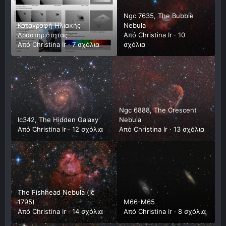
Ngc 7635, The Bubble
Καταγραφή Ηλιακής
Nebula
Δραστηριότητας
Από
Christina Ir
·
10
Από
Christina Ir
·
7 σχόλια
σχόλια
Ngc 6888, The Crescent
Ic342, The Hidden Galaxy
Nebula
Από
Christina Ir
·
12 σχόλια
Από
Christina Ir
·
13 σχόλια
The Fishhead Nebula (ic
1795)
Μ66-Μ65
Από
Christina Ir
·
14 σχόλια
Από
Christina Ir
·
8 σχόλια