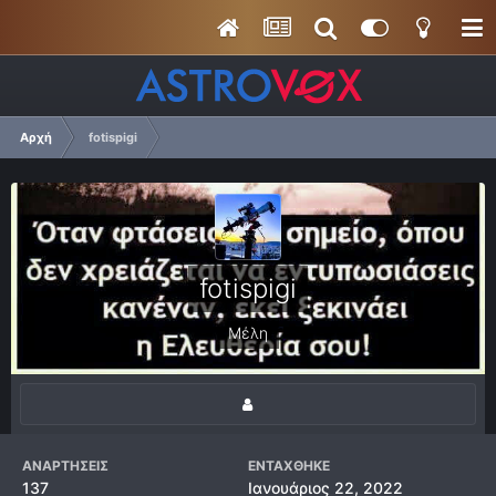
Αρχή
fotispigi
fotispigi
Μέλη
ΑΝΑΡΤΉΣΕΙΣ
ΕΝΤΆΧΘΗΚΕ
137
Ιανουάριος 22, 2022