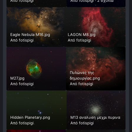
Από
fotispigi
Από
fotispigi
·
2 σχόλια
Eagle Nebula M16.jpg
LAGON M8.jpg
Από
fotispigi
Από
fotispigi
Πυλώνες της
Μ27.jpg
δημιουργίας.png
Από
fotispigi
Από
fotispigi
Hidden Planetary.png
Μ13 αναλυση μεχρι πυρινα
Από
fotispigi
Από
fotispigi