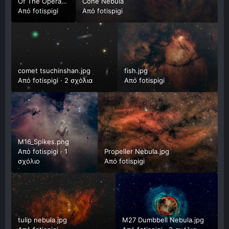
Of The Opera
Cone Nebula
Nebula (Sh2-
Από
fotispigi
Από
fotispigi
173)
comet tsuchinshan.jpg
fish.jpg
Από
fotispigi
·
2 σχόλια
Από
fotispigi
M16_Spikes.png
Από
fotispigi
·
1
Propeller Nebula.jpg
σχόλιο
Από
fotispigi
tulip nebula.jpg
Μ27 Dumbbell Nebula.jpg