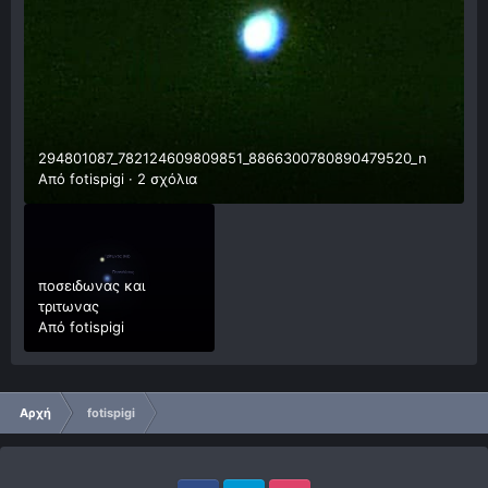
294801087_782124609809851_8866300780890479520_n
Από
fotispigi
·
2 σχόλια
ποσειδωνας και
τριτωνας
Από
fotispigi
Αρχή
fotispigi