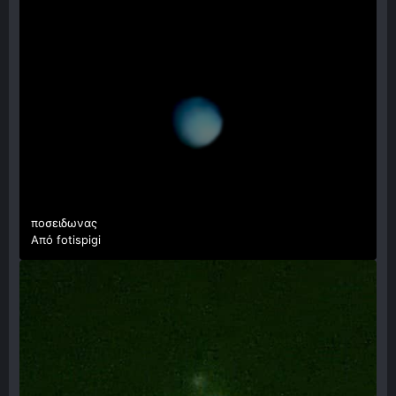
ποσειδωνας
Από
fotispigi