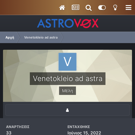
Αρχή
Venetokleio ad astra
Venetokleio ad astra
Μέλη
ΑΝΑΡΤΉΣΕΙΣ
ΕΝΤΆΧΘΗΚΕ
33
Ιούνιος 15, 2022