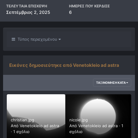
ΤΕΛΕΥΤΑΊΑ ΕΠΊΣΚΕΨΗ
ΗΜΈΡΕΣ ΠΟΥ ΚΈΡΔΙΣΕ
Σεπτέμβριος 2, 2025
6
Τύπος περιεχομένου
Εικόνες δημοσιεύτηκε από Venetokleio ad astra
ΤΑΞΙΝΌΜΗΣΗ ΚΑΤΆ
christian.jpg
nicole.jpg
Από
Venetokleio ad astra
Από
Venetokleio ad astra
·
1
·
1 σχόλιο
σχόλιο