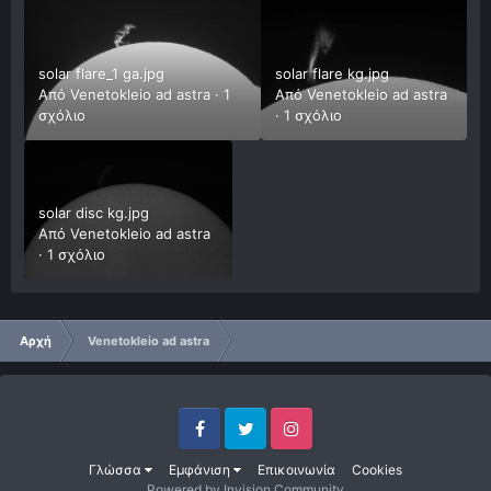
solar flare_1 ga.jpg
solar flare kg.jpg
Από
Venetokleio ad astra
·
1
Από
Venetokleio ad astra
σχόλιο
·
1 σχόλιο
solar disc kg.jpg
Από
Venetokleio ad astra
·
1 σχόλιο
Αρχή
Venetokleio ad astra
Facebook
Twitter
Instagram
Γλώσσα
Εμφάνιση
Επικοινωνία
Cookies
Powered by Invision Community