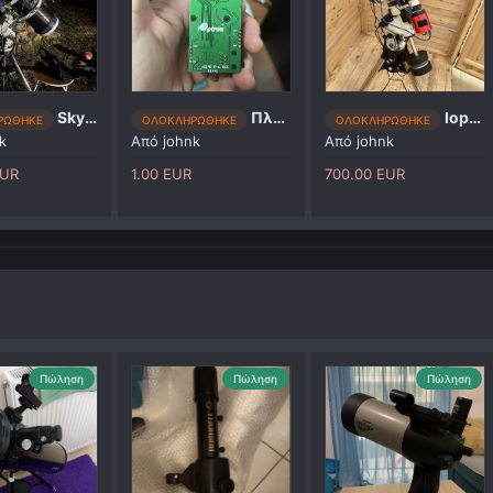
Skywatcher Quattro 200
Πλακέτα Dec ieq45 pro
Ioptron Ieq 45 pro
ΡΩΘΗΚΕ
ΟΛΟΚΛΗΡΩΘΗΚΕ
ΟΛΟΚΛΗΡΩΘΗΚΕ
k
Από
johnk
Από
johnk
EUR
1.00 EUR
700.00 EUR
Πώληση
Πώληση
Πώληση