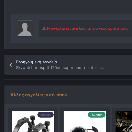
Η αγγελία είναι κλειστή για νέες ερωτήσεις
Προηγούμενη Αγγελία
Skywatcher esprit 120ed super apo triplet + στήριξη
Άλλες αγγελίες από johnk
Ζήτηση
Πώληση