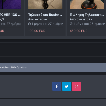
SΚΥWΑΤCΗΕR 130 AZGTi WIFI
Τηλεσκόπιο Bushnell
Πώληση Τηλεσκοπίου NexStar 4 SE CELESTRON
ας3
Από
evi rose
Από
dimostolio
 και 27 ημέρες
1 μήνα και 27 ημέρες
1 μήνα και 26 ημέρες
EUR
100.00 EUR
450.00 EUR
watcher 200 Quattro
Facebook
Twitter
Instagram