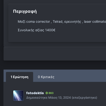
Περιγραφή
Μαζί coma corrector , Telrad, ερευνητής , laser collim
Συνολικής αξίας 1400€
1 Ερώτηση
0 Κριτικές
fotodektis
863
Δημοσιεύτηκε
Μάιος 13, 2024
(επεξεργάστηκε)