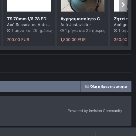
TS 70mm f/6.78 ED 4-ELEMENT FLATFIELD REFRACTOR TELESCOPE (Καινούργιο)
Αχρησιμοποίητο Celestron Orange C8
Από
Rossolatos Antonios
Από
Justavisitor
Από
georg
1 μήνα και 26 ημέρες
1 μήνα και 25 ημέρες
1 μήνα κ
700.00 EUR
1,800.00 EUR
350.00 EU
Όλη η δραστηριότητα
Powered by Invision Community