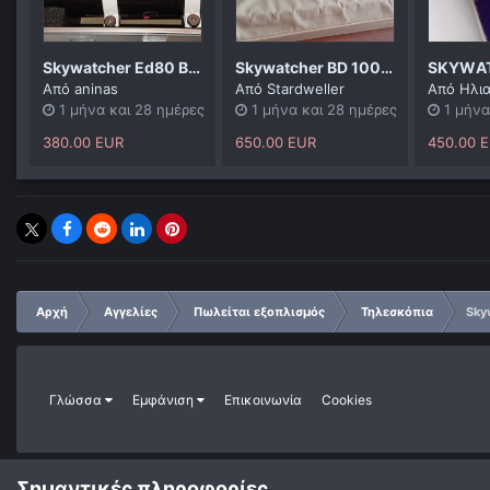
Skywatcher Ed80 Black diamond With Reducer,filter wheel and off axis guider.
Skywatcher BD 100 ED με εστιαστή William Optics
Από
aninas
Από
Stardweller
Από
Ηλι
1 μήνα και 28 ημέρες
1 μήνα και 28 ημέρες
1 μήνα
380.00 EUR
650.00 EUR
450.00 
Αρχή
Αγγελίες
Πωλείται εξοπλισμός
Τηλεσκόπια
Sky
Γλώσσα
Εμφάνιση
Επικοινωνία
Cookies
Σημαντικές πληροφορίες