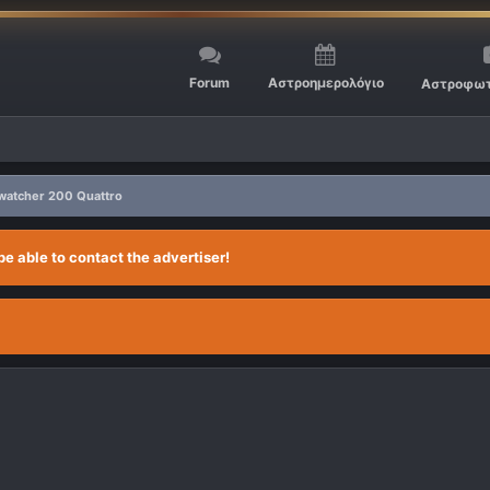
Forum
Αστροημερολόγιο
Αστροφωτ
watcher 200 Quattro
be able to contact the advertiser!