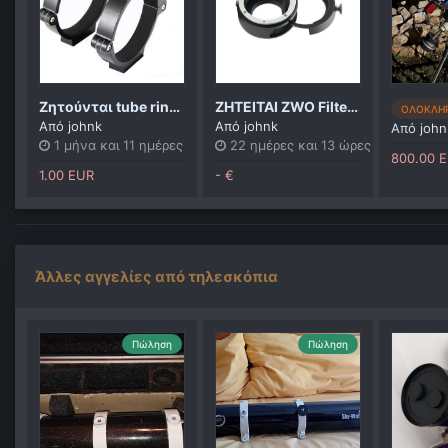
Ζητούνται tube rings 80mm
ΖΗΤΕΙΤΑΙ ZWO Filter Drawer for EOS lenses - suitable for 2" filters
ΟΛΟΚΛΗ
Από
johnk
Από
johnk
Από
john
1 μήνα και 11 ημέρες
22 ημέρες και 13 ώρες
800.00 
1.00 EUR
- €
Άλλες αγγελίες από τηλεσκόπια
Πώληση
Πώληση