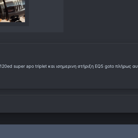
 120ed super apo triplet και ισημερινη στήριξη EQ5 goto πλήρως 