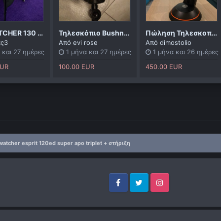
SΚΥWΑΤCΗΕR 130 AZGTi WIFI
Τηλεσκόπιο Bushnell
Πώληση Τηλεσκοπίου NexStar 4 SE CELESTRON
ας3
Από
evi rose
Από
dimostolio
 και 27 ημέρες
1 μήνα και 27 ημέρες
1 μήνα και 26 ημέρες
EUR
100.00 EUR
450.00 EUR
watcher esprit 120ed super apo triplet + στήριξη
Facebook
Twitter
Instagram