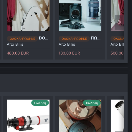
DOBSONIAN 10
ΠΩΛΕΙΤΑΙ ΠΡΟΣΟΦΘΑΛΜΙΟ + 2 ΔΩΡΑ
ΟΛΟΚΛΗΡΩΘΗΚΕ
ΟΛΟΚΛΗΡΩΘΗΚΕ
ΟΛΟΚΛΗΡΩ
Από
Billis
Από
Billis
Από
Billis
480.00 EUR
130.00 EUR
500.00 EU
Πώληση
Πώληση