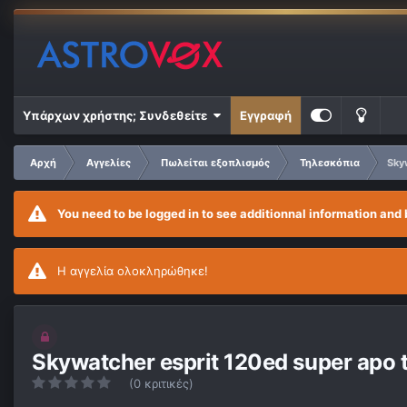
Υπάρχων χρήστης; Συνδεθείτε
Εγγραφή
Αρχή
Αγγελίες
Πωλείται εξοπλισμός
Τηλεσκόπια
Sky
You need to be logged in to see additionnal information and 
Η αγγελία ολοκληρώθηκε!
Skywatcher esprit 120ed super apo t
(0 κριτικές)