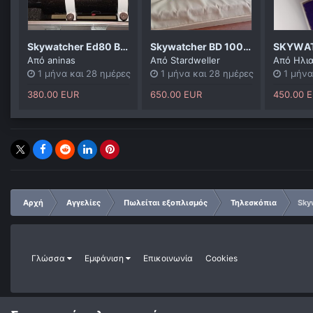
Skywatcher Ed80 Black diamond With Reducer,filter wheel and off axis guider.
Skywatcher BD 100 ED με εστιαστή William Optics
Από
aninas
Από
Stardweller
Από
Ηλι
1 μήνα και 28 ημέρες
1 μήνα και 28 ημέρες
1 μήνα
380.00 EUR
650.00 EUR
450.00 
Αρχή
Αγγελίες
Πωλείται εξοπλισμός
Τηλεσκόπια
Sky
Γλώσσα
Εμφάνιση
Επικοινωνία
Cookies