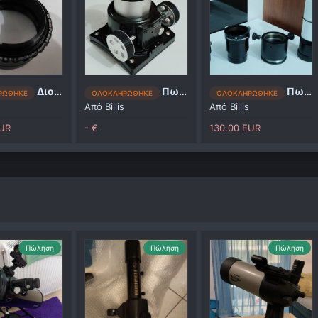
Διορθωτής κόμης
Πωλούνται διάφορα
Πωλούνται διάφορα
ΡΩΘΗΚΕ
ΟΛΟΚΛΗΡΩΘΗΚΕ
ΟΛΟΚΛΗΡΩΘΗΚΕ
Από
Billis
Από
Billis
EUR
- €
130.00 EUR
Πώληση
Πώληση
Πώληση