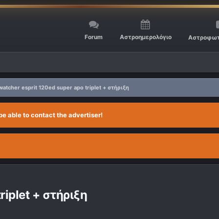
Forum
Αστροημερολόγιο
Αστροφωτ
watcher esprit 120ed super apo triplet + στήριξη
be able to contact the advertiser!
riplet + στήριξη