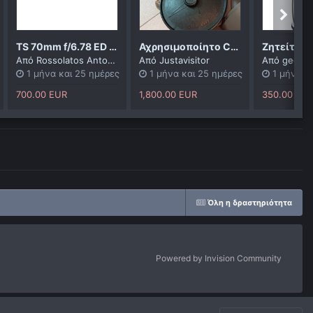
TS 70mm f/6.78 ED 4-ELEMENT FLATFIELD REFRACTOR TELESCOPE (Καινούργιο)
Αχρησιμοποίητο Celestron Orange C8
Από
Rossolatos Antonios
Από
Justavisitor
Από
georg
1 μήνα και 25 ημέρες
1 μήνα και 25 ημέρες
1 μήνα κ
700.00 EUR
1,800.00 EUR
350.00 EU
Όλη η δραστηριότητα
Powered by Invision Community