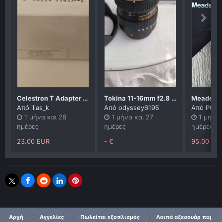
Celestron T Adapter SCT
Tokina 11-16mm f2.8 pro dxII
Από
ilias_k
Από
odyssey6195
Από
PORF
1 μήνα και 28
1 μήνα και 27
1 μήνα 
ημέρες
ημέρες
ημέρες
23.00 EUR
- €
95.00 EU
Αρχή
Αγγελίες
Πωλείται εξοπλισμός
Λοιπά αξεσουάρ παρατ