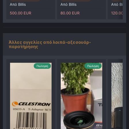
Από
Billis
Από
Billis
Από
Billis
500.00 EUR
80.00 EUR
120.00 E
Άλλες αγγελίες από λοιπά-αξεσουάρ-
παρατήρησης
Πώληση
Πώληση