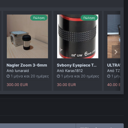
Πώληση
Πώληση
Nagler Zoom 3-6mm
Svbony Eyepiece Telescope 6 mm, 68° Wide Angle Telescope Eyepiece 1.25 Inch,
Από
lunaraid
Από
Karas1812
Από
TZ
1 μήνα και 20 ημέρες
1 μήνα και 20 ημέρες
1 μήνα κ
300.00 EUR
30.00 EUR
40.00 EUR