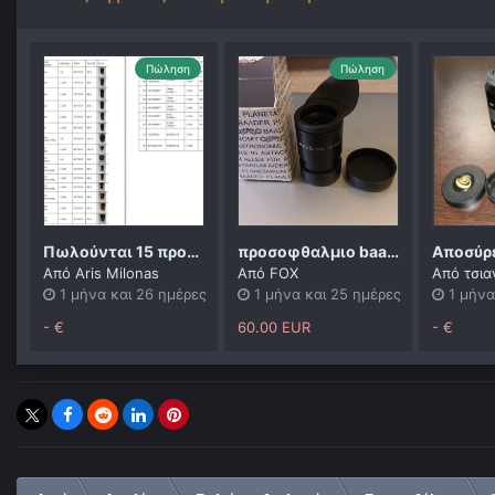
Πώληση
Πώληση
Πωλούνται 15 προσοφθάλμια και 2 Barlow 2X
προσοφθαλμιο baader 18mm ορθοσκοπικο
Αποσύρ
Από
Aris Milonas
Από
FOX
Από
τσια
1 μήνα και 26 ημέρες
1 μήνα και 25 ημέρες
1 μήνα
- €
60.00 EUR
- €