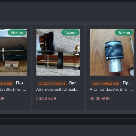
Πώληση
Πώληση
Πώληση
Πωλείται skywatcher 150/1200pl + βάση dobson
Barlow x3, 1 προσοφθαλμιο.
Προσοφθάλμιο bintel 15 wide angle fully multicoated
ΡΩΘΗΚΕ
ΟΛΟΚΛΗΡΩΘΗΚΕ
ΟΛΟΚΛΗΡΩΘΗΚΕ
as8hotmail.com
Από
nondas8hotmail.com
Από
nondas8hotmail.com
EUR
50.00 EUR
40.00 EUR