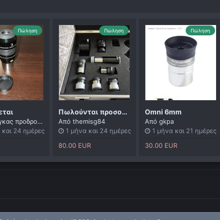
Πώληση
Πώληση
Πώληση
εται
Πωλούνται προσοφθάλμια με βαλίτσα
Omni 6mm
γκας προδρομος
Από
themisg84
Από
gkpa
 και 24 ημέρες
1 μήνα και 24 ημέρες
1 μήνα και 21 ημέρες
80.00 EUR
30.00 EUR