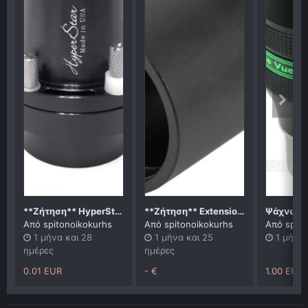
**Ζήτηση** HyperStar συμβατό με SC8
**Ζήτηση** Extension tube 2"
Από
spitonoikokurhs
Από
spitonoikokurhs
Από
spit
1 μήνα και 28
1 μήνα και 25
1 μήνα 
ημέρες
ημέρες
0.01 EUR
- €
1.00 EUR