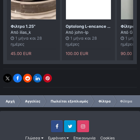
Φιλτρα 1.25"
Optolong L-encance clip για μηχανες canon crop
Από
ilias_k
Από
john-lp
Από
GL
1 μήνα και 28
1 μήνα και 28
1 μήνα 
ημέρες
ημέρες
ημέρες
45.00 EUR
100.00 EUR
90.00 EU
Αρχή
Αγγελίες
Πωλείται εξοπλισμός
Φίλτρα
Φίλτρα Ba
Facebook
Twitter
Instagram
Γλώσσα
Εμφάνιση
Επικοινωνία
Cookies