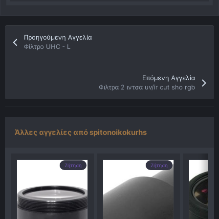
Προηγούμενη Αγγελία
Φίλτρο UHC - L
Επόμενη Αγγελία
Φιλτρα 2 ιντσα uv/ir cut sho rgb
Άλλες αγγελίες από spitonoikokurhs
Ζήτηση
Ζήτηση