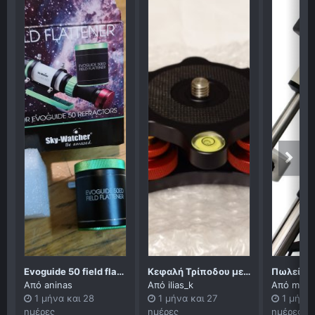
Evoguide 50 field flattener
Κεφαλή Τρίποδου με Γρήγορη Βάση Ευθυγράμμισης
Από
aninas
Από
ilias_k
Από
mich
1 μήνα και 28
1 μήνα και 27
1 μήνα 
ημέρες
ημέρες
ημέρες