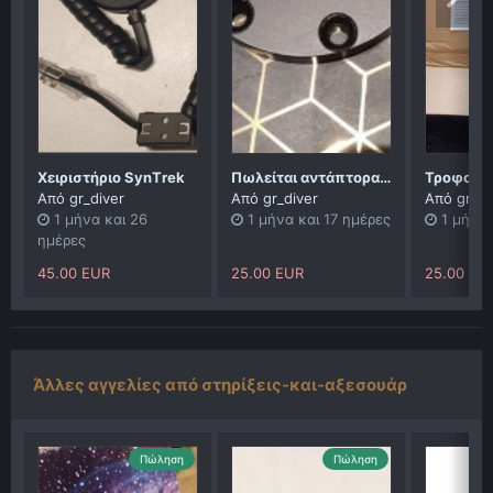
Χειριστήριο SynΤrek
Πωλείται αντάπτορας σέλας ADM για SkyWatcher AZ-EQ5 και Orion Sirius AZ/EQ-G
Από
gr_diver
Από
gr_diver
Από
gr_di
1 μήνα και 26
1 μήνα και 17 ημέρες
1 μήνα 
ημέρες
45.00 EUR
25.00 EUR
25.00 EU
Άλλες αγγελίες από στηρίξεις-και-αξεσουάρ
Πώληση
Πώληση