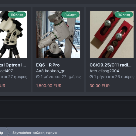
Πώληση
Πώληση
Πώληση
Πωλείται iOptron ieq45 pro με τρίποδο
EQ6 - R Pro
C8/C9.25/C11 radius blocks
ael497
Από
kookoo_gr
Από
eliasg2004
 και 27 ημέρες
1 μήνα και 27 ημέρες
1 μήνα και 26 ημέρες
EUR
1,500.00 EUR
30.00 EUR
άρ
Skywatcher πολικη σφηνα