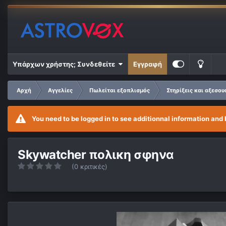
Υπάρχων χρήστης; Συνδεθείτε
Εγγραφή
Αρχή
Αγγελίες
Πωλείται εξοπλισμός
Στηρίξεις και αξεσου
You need to be logged in to see additionnal information and 
Skywatcher πολικη σφηνα
(0 κριτικές)