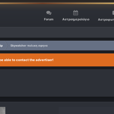
Forum
Αστροημερολόγιο
Αστροφωτ
άρ
Skywatcher πολικη σφηνα
be able to contact the advertiser!