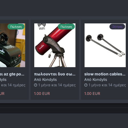
Πώληση
Πώληση
Ζήτηση
πωλειται az gte ρομποτικη κεφαλη
πωλουνται δυο σωληνες
slow motion cables eq5
ylis
Από
Kondylis
Από
Kondylis
 και 14 ημέρες
1 μήνα και 14 ημέρες
1 μήνα και 14 ημέρες
EUR
1.00 EUR
1.00 EUR