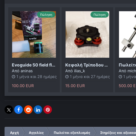
Πώληση
Πώληση
Evoguide 50 field flattener
Κεφαλή Τρίποδου με Γρήγορη Βάση Ευθυγράμμισης
Από
aninas
Από
ilias_k
Από
mich
1 μήνα και 28 ημέρες
1 μήνα και 27 ημέρες
1 μήνα
100.00 EUR
15.00 EUR
500.00 
Αρχή
Αγγελίες
Πωλείται εξοπλισμός
Στηρίξεις και αξεσου