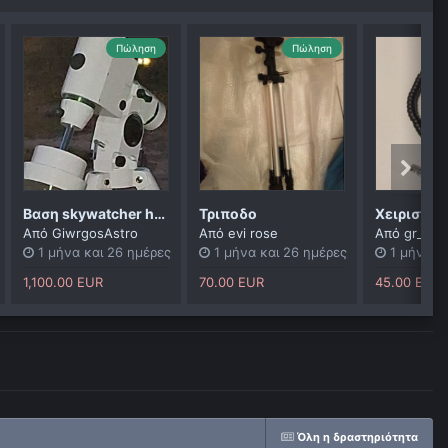
Πώληση
Πώληση
Βαση skywatcher hq5 pro
Τριποδο
Χειριστήρ
Από
GiwrgosAstro
Από
evi rose
Από
gr_dive
1 μήνα και 26 ημέρες
1 μήνα και 26 ημέρες
1 μήνα κ
1,100.00 EUR
70.00 EUR
45.00 EUR
Όλη η δραστηριότητα