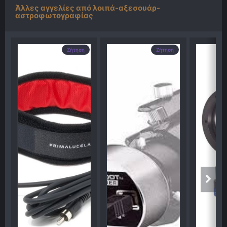
Άλλες αγγελίες από λοιπά-αξεσουάρ-
αστροφωτογραφίας
Ζήτηση
Ζήτηση