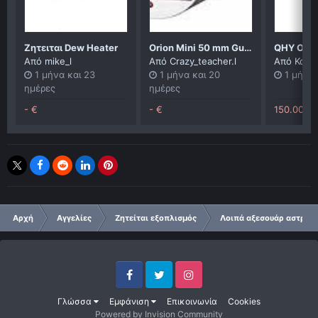
Ζητειται Dew Heater
Orion Mini 50 mm Guide Scope &Orion star shooter camera
QHY OAG 
Από
mike_l
Από
Crazy_teacher.l
Από
Kosta
1 μήνα και 23
1 μήνα και 20
1 μήνα 
ημέρες
ημέρες
- €
- €
150.00 E
Αρχή
Αγγελίες
Ζητείται εξοπλισμός
Λοιπά αξεσουάρ αστρο
Facebook
Twitter
Instagram
Γλώσσα
Εμφάνιση
Επικοινωνία
Cookies
Powered by Invision Community