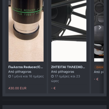
Πωλειται Reducer/Corrector Televue TRF 2008
ΖΗΤΕΙΤΑΙ ΤΗΛΕΣΚΟΠΙΟ RC16
ΟΛΟΚΛΗΡ
Από
pithagoras
Από
pithagoras
Από
pitha
1 μήνα και 16 ημέρες
17 ημέρες και 23
- €
ώρες
430.00 EUR
- €