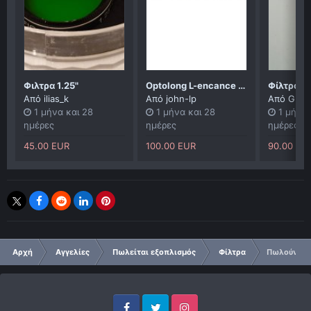
Φιλτρα 1.25"
Optolong L-encance clip για μηχανες canon crop
Από
ilias_k
Από
john-lp
Από
GL
1 μήνα και 28
1 μήνα και 28
1 μήνα 
ημέρες
ημέρες
ημέρες
45.00 EUR
100.00 EUR
90.00 EU
Αρχή
Αγγελίες
Πωλείται εξοπλισμός
Φίλτρα
Πωλούνται 