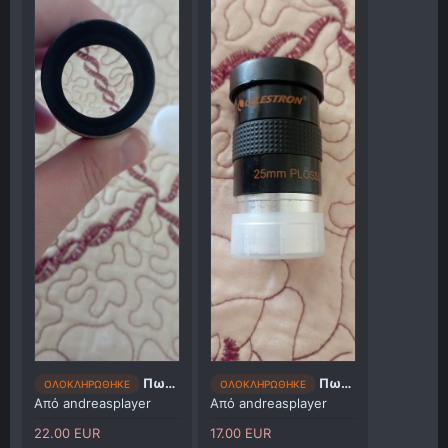
Πωλείται 32mm Omni celestron plossl fully multi coated θα το δείτε κ στις φωτογραφίες φυσικά!!!
Πωλείται celestron e Lux 25mm plossl fully coated
ΟΛΟΚΛΗΡΩΘΗΚΕ
ΟΛΟΚΛΗΡΩΘΗΚΕ
Από
andreasplayer
Από
andreasplayer
22.00 EUR
17.00 EUR