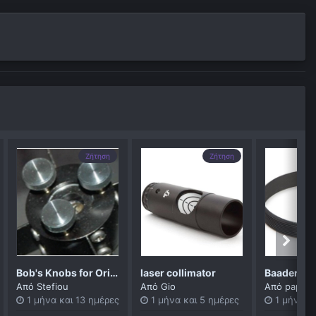
Ζήτηση
Ζήτηση
Bob's Knobs for Orion Secondary Set Screws on XT, SkyView & Others CNsec30
laser collimator
Από
Stefiou
Από
Gio
Από
papad
1 μήνα και 13 ημέρες
1 μήνα και 5 ημέρες
1 μήνα κ