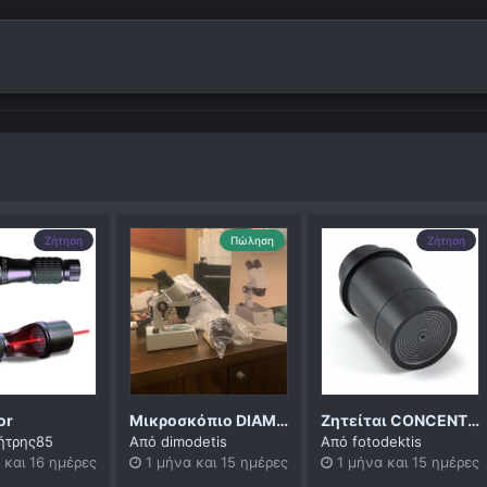
Ζήτηση
Πώληση
Ζήτηση
or
Μικροσκόπιο DIAMOND 20x-40x
Ζητείται CONCENTER 2"
ήτρης85
Από
dimodetis
Από
fotodektis
 και 16 ημέρες
1 μήνα και 15 ημέρες
1 μήνα και 15 ημέρες