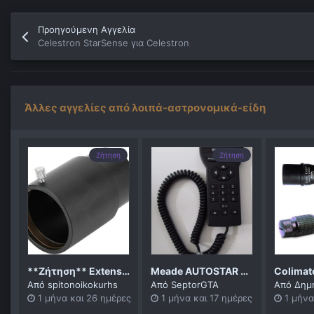
Προηγούμενη Αγγελία
Celestron StarSense για Celestron
Άλλες αγγελίες από λοιπά-αστρονομικά-είδη
Ζήτηση
Ζήτηση
**Ζήτηση** Extension tube 2"
Meade AUTOSTAR HANDBOX
Colimat
Από
spitonoikokurhs
Από
SeptorGTA
Από
Δημ
1 μήνα και 26 ημέρες
1 μήνα και 17 ημέρες
1 μήνα