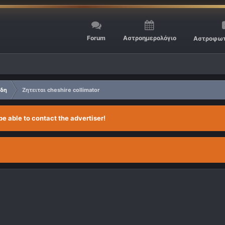
Forum
Αστροημερολόγιο
Αστροφωτ
ίδη
Ζητειται cheshire collimator
be able to contact the advertiser!