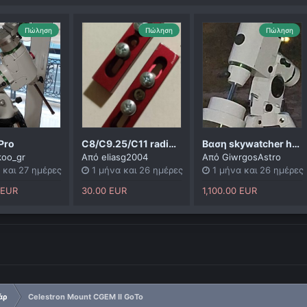
Πώληση
Πώληση
Πώληση
Pro
C8/C9.25/C11 radius blocks
Βαση skywatcher hq5 pro
koo_gr
Από
eliasg2004
Από
GiwrgosAstro
 και 27 ημέρες
1 μήνα και 26 ημέρες
1 μήνα και 26 ημέρες
 EUR
30.00 EUR
1,100.00 EUR
άρ
Celestron Mount CGEM II GoTo