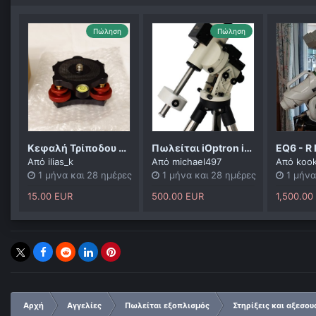
Πώληση
Πώληση
Κεφαλή Τρίποδου με Γρήγορη Βάση Ευθυγράμμισης
Πωλείται iOptron ieq45 pro με τρίποδο
EQ6 - R 
Από
ilias_k
Από
michael497
Από
koo
1 μήνα και 28 ημέρες
1 μήνα και 28 ημέρες
1 μήνα
15.00 EUR
500.00 EUR
1,500.00
Αρχή
Αγγελίες
Πωλείται εξοπλισμός
Στηρίξεις και αξεσου