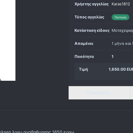
Χρήστης αγγελίας
Karas1812
Τύπος αγγελίας
Πώληση
Κατάσταση είδους
Μεταχειρισ
Απομένει
1 μήνα και
Ποσότητα
1
Τιμή
1,650.00 EU
0 Ερωτήσεις
πωληση λογω αναβαθμησης 1650 ευρω