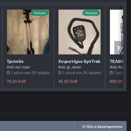
Πώληση
Πώληση
Τριποδο
Χειριστήριο SynΤrek
Από
evi rose
Από
gr_diver
Από
Kondyl
1 μήνα και 26 ημέρες
1 μήνα και 26 ημέρες
1 μήνα κ
70.00 EUR
45.00 EUR
800.00 EU
Όλη η δραστηριότητα