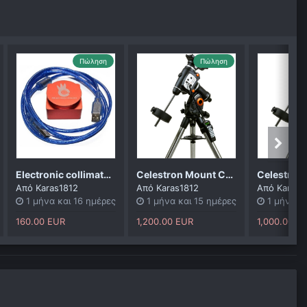
Πώληση
Πώληση
Electronic collimator OCAL
Celestron Mount CGEM II GoTo
Από
Karas1812
Από
Karas1812
Από
Karas1
1 μήνα και 16 ημέρες
1 μήνα και 15 ημέρες
1 μήνα κ
160.00 EUR
1,200.00 EUR
1,000.00 E