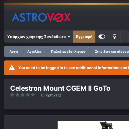
Υπάρχων χρήστης; Συνδεθείτε
Εγγραφή
Αρχή
Αγγελίες
Πωλείται εξοπλισμός
Στηρίξεις και αξεσου
You need to be logged in to see additionnal information and 
Celestron Mount CGEM II GoTo
(0 κριτικές)