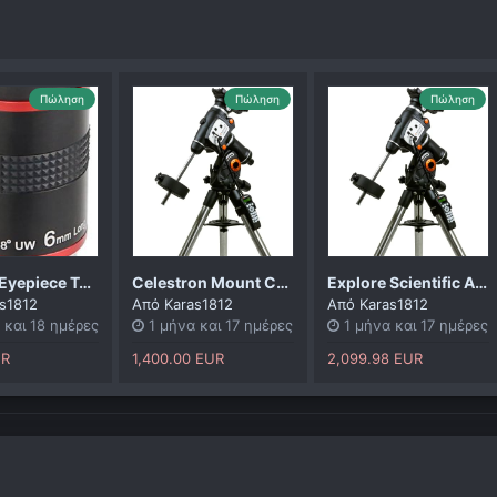
Πώληση
Πώληση
Πώληση
Svbony Eyepiece Telescope 6 mm, 68° Wide Angle Telescope Eyepiece 1.25 Inch,
Celestron Mount CGEM II GoTo
Explore Scientific Apochromatischer Refraktor AP 127/952 ED triplet Alu Essential OTA + celestron mount cgemii με τριποδο
s1812
Από
Karas1812
Από
Karas1812
 και 18 ημέρες
1 μήνα και 17 ημέρες
1 μήνα και 17 ημέρες
UR
1,400.00 EUR
2,099.98 EUR