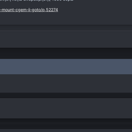
on-mount-cgem-ii-goto/p,52274