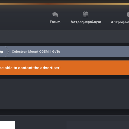
Forum
Αστροημερολόγιο
Αστροφωτ
άρ
Celestron Mount CGEM II GoTo
be able to contact the advertiser!