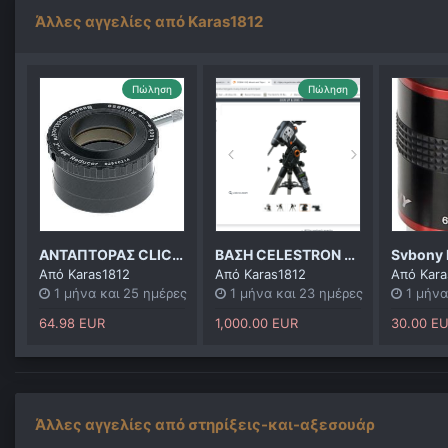
Άλλες αγγελίες από Karas1812
Πώληση
Πώληση
ΑΝΤΑΠΤΟΡΑΣ CLICKLOCK 2" ΓΙΑ S/C + 2" to 1¼" ClickLock® Reducer
ΒΑΣΗ CELESTRON CGEMII EQ eq ΧΩΡΙΣ ΤΡΙΠΟΔΟ
Από
Karas1812
Από
Karas1812
Από
Kara
1 μήνα και 25 ημέρες
1 μήνα και 23 ημέρες
1 μήνα
64.98 EUR
1,000.00 EUR
30.00 E
Άλλες αγγελίες από στηρίξεις-και-αξεσουάρ