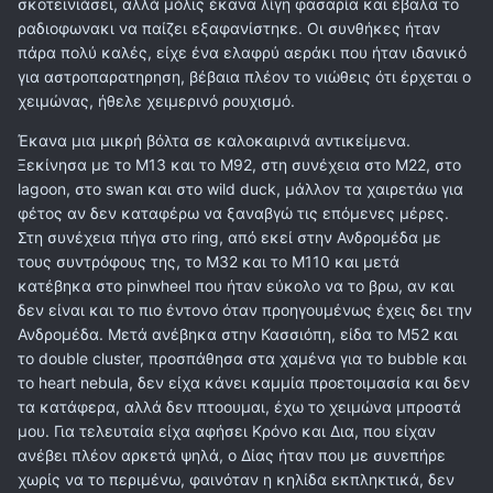
σκοτεινιάσει, αλλά μόλις έκανα λίγη φασαρία και έβαλα το
ραδιοφωνακι να παίζει εξαφανίστηκε. Οι συνθήκες ήταν
πάρα πολύ καλές, είχε ένα ελαφρύ αεράκι που ήταν ιδανικό
για αστροπαρατηρηση, βέβαια πλέον το νιώθεις ότι έρχεται ο
χειμώνας, ήθελε χειμερινό ρουχισμό.
Έκανα μια μικρή βόλτα σε καλοκαιρινά αντικείμενα.
Ξεκίνησα με το Μ13 και το Μ92, στη συνέχεια στο Μ22, στο
lagoon, στο swan και στο wild duck, μάλλον τα χαιρετάω για
φέτος αν δεν καταφέρω να ξαναβγώ τις επόμενες μέρες.
Στη συνέχεια πήγα στο ring, από εκεί στην Ανδρομέδα με
τους συντρόφους της, το Μ32 και το Μ110 και μετά
κατέβηκα στο pinwheel που ήταν εύκολο να το βρω, αν και
δεν είναι και το πιο έντονο όταν προηγουμένως έχεις δει την
Ανδρομέδα. Μετά ανέβηκα στην Κασσιόπη, είδα το Μ52 και
το double cluster, προσπάθησα στα χαμένα για το bubble και
το heart nebula, δεν είχα κάνει καμμία προετοιμασία και δεν
τα κατάφερα, αλλά δεν πτοουμαι, έχω το χειμώνα μπροστά
μου. Για τελευταία είχα αφήσει Κρόνο και Δια, που είχαν
ανέβει πλέον αρκετά ψηλά, ο Δίας ήταν που με συνεπήρε
χωρίς να το περιμένω, φαινόταν η κηλίδα εκπληκτικά, δεν