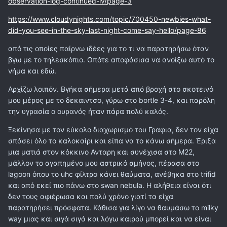
observation-log-continued-iv/page-3
https://www.cloudynights.com/topic/700450-newbies-what-
did-you-see-in-the-sky-last-night-come-say-hello/page-86
από τις οποίες παίρνω ιδέες για το τι να παρατηρήσω όταν
βγω με το τηλεσκόπιο. Οπότε αποφάσισα να ανοίξω αυτό το
νήμα και εδώ.
Αρχίζω λοιπόν. Βγήκα σήμερα μετά από βροχή στο σκοτεινό
μου μέρος με το δεκαιντσο, γύρω στο bortle 3-4, και παρόλη
την υγρασία ο ουρανός ήταν πάρα πολύ καλός.
Ξεκίνησα με τον εύκολο διαχωρισμό του Γραφια, δεν τον είχα
σπάσει όλο το καλοκαίρι και είπα να το κάνω σήμερα. Έριξα
μια ματιά στον κόκκινο Ανταρη και συνέχισα στο Μ22,
μάλλον το αγαπημένο μου αστρικό σμήνος, πέρασα στο
lagoon όπου το uhc φίλτρο κάνει θαύματα, ανέβηκα στο trifid
και από εκεί πιο πάνω στο swan nebula. Η αλήθεια είναι ότι
δεν τους αφιέρωσα και πολύ χρόνο γιατί τα είχα
παρατηρήσει πρόσφατα. Κάθισα για λίγο να θαυμάσω το milky
way μιας και σιγά σιγά και λόγω καιρού μπορεί και να είναι