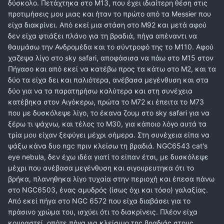
δύσκολο. Πετάχτηκα στο Μ13, που έχει ιδιαίτερη θέση στις
προτιμήσεις μου μιας και ήταν το πρώτο από τα Messier που
είχα διακρίνει. Από εκεί μια στάση στο Μ92 και μετά αφού
δεν είχα φτιάξει πλάνο για τη βραδιά, πήγα απέναντι να
θαυμάσω την Ανδρομέδα και το σύντροφό της το Μ110. Αφού
χαζεψα λίγο στο sky safari, αποφάσισα να πάω στο Μ15 στον
Πήγασο και από εκεί να κατέβω προς τα κάτω στο Μ2, και τα
δύο τα είχα δει και παλιότερα, ανέβασα μεγένθυση και στα
δύο για να τα παρατηρήσω καλύτερα και στη συνέχεια
κατέβηκα στον Αιγόκερω, πρώτα το Μ72 κι έπειτα το Μ73
που με δυσκόλεψε λίγο, το έκανα ζουμ στο sky safari για να
ξέρω τι ψάχνω, και τέλος το Μ30, για κάποιο λόγο αυτά τα
τρία μου είχαν ξεφύγει μέχρι σήμερα. Στη συνέχεια είπα να
ψάξω κάνα δυο ngc πριν κλείσω τη βραδιά. NGC6543 cat's
eye nebula, δεν έχω ιδέα γιατί το είπαν έτσι, με δυσκόλεψε
μέχρι που ανέβασα μεγένθυση και σιγουρευτηκα ότι το
βρήκα, πλανηθηκα λίγο τυχαία στην περιοχή και έπεσα πάνω
στο NGC6503, ένας αμυδρός (ίσως όχι και τόσο) γαλαξίας.
Από εκεί πήγα στο NGC 6572 που είχα διαβάσει για το
πράσινο χρώμα του, ισχύει ότι το διακρίνεις. Πλέον είχα
κουραστεί, οπότε πήγα για κλείσιμο της βραδιάς στους