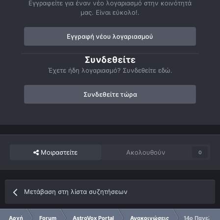
Εγγραφείτε για έναν νέο λογαριασμό στην κοινότητά
μας. Είναι εύκολο!.
Εγγραφή νέου λογαριασμού
Συνδεθείτε
Έχετε ήδη λογαριασμό? Συνδεθείτε εδώ.
Συνδεθείτε τώρα
Μοιραστείτε
Ακολουθούν
0
Μετάβαση στη λίστα συζητήσεων
Αρχή
Forum
AstroVox Portal
Ανακοινώσεις
14ο Πανελλήν