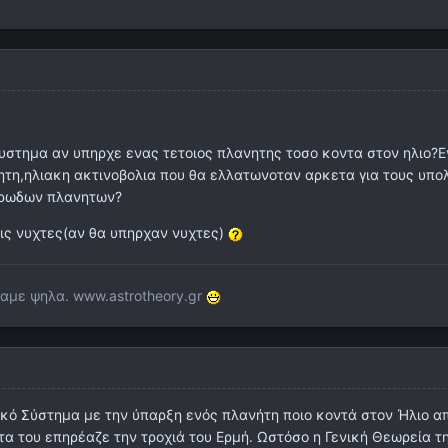
συστημα αν υπηρχε ενας τετοιος πλανητης τοσο κοντα στον ηλιο
ητη,ηλιακη ακτινοβολια που θα ελλατωνοταν αρκετα για τους υπο
τρωδων πλανητων?
τις νυχτες(αν θα υπηρχαν νυχτες)
ταμε ψηλα. www.astrotheory.gr
κό Σύστημα με την ύπαρξη ενός πλανήτη ποιο κοντά στον Ήλιο απ
α του επηρέαζε την τροχιά του Ερμή. Ωστόσο η Γενική Θεωρεία τ