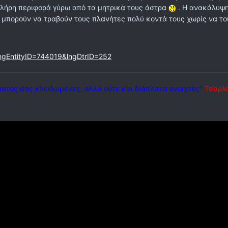
πλήρη περιφορά γύρω από τα μητρικά τους άστρα
. Η ανακάλυψη
ο μπορούν να τραβούν τους πλανήτες πολύ κοντά τους χωρίς να τ
?lngEntityID=744019&lngDtrID=252
ματος σας κλειδωμένες, αλλά ούτε και διάπλατα ανοιχτές"
Τσαρλ