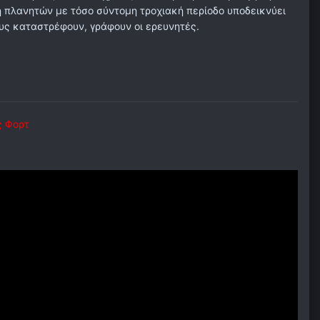
 πλανητών με τόσο σύντομη τροχιακή περίοδο υποδεικνύει
ους καταστρέφουν, γράφουν οι ερευνητές.
ς Φορτ