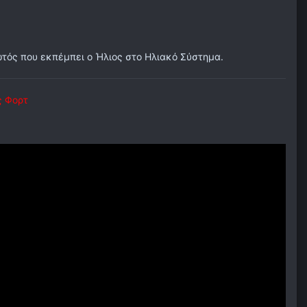
ωτός που εκπέμπει ο Ήλιος στο Ηλιακό Σύστημα.
ς Φορτ