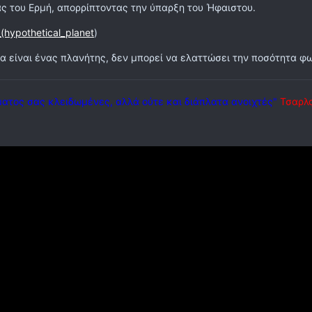
ς του Ερμή, απορρίπτοντας την ύπαρξη του Ήφαιστου.
_(hypothetical_planet
)
να είναι ένας πλανήτης, δεν μπορεί να ελαττώσει την ποσότητα φ
ματος σας κλειδωμένες, αλλά ούτε και διάπλατα ανοιχτές"
Τσαρλ