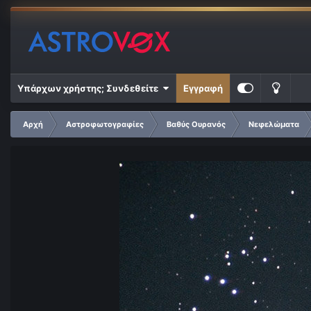
Υπάρχων χρήστης; Συνδεθείτε
Εγγραφή
Αρχή
Αστροφωτογραφίες
Βαθύς Ουρανός
Νεφελώματα