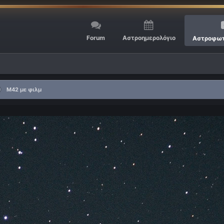
Forum
Αστροημερολόγιο
Αστροφωτ
M42 με φιλμ