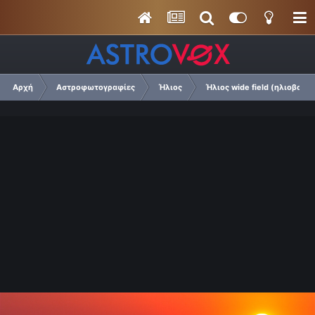
Αρχή
Αστροφωτογραφίες
Ήλιος
Ήλιος wide field (ηλιοβασιλ