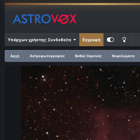
Υπάρχων χρήστης; Συνδεθείτε
Εγγραφή
Αρχή
Αστροφωτογραφίες
Βαθύς Ουρανός
Νεφελώματα