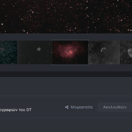
Μοιραστείτε
Ακολουθούν
ογραφιών του DT