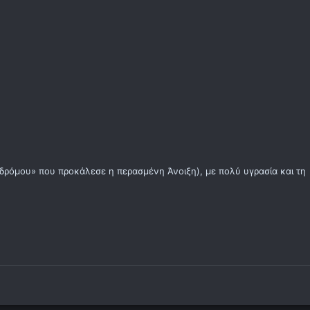
νδρόμου» που προκάλεσε η περασμένη Άνοιξη), με πολύ υγρασία και τη