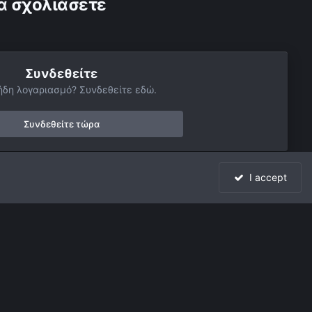
α σχολιάσετε
Συνδεθείτε
ήδη λογαριασμό? Συνδεθείτε εδώ.
Συνδεθείτε τώρα
I accept
Όλη η δραστηριότητα
Powered by Invision Community