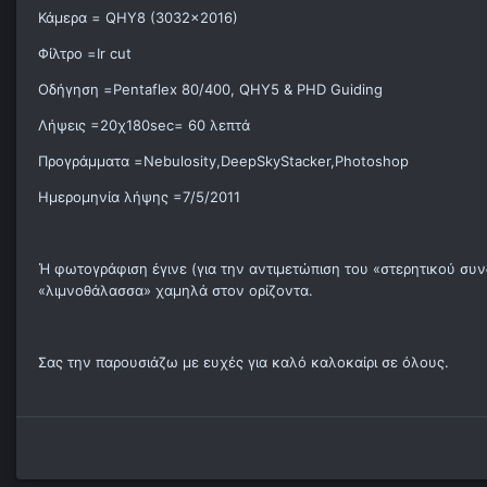
Κάμερα = QHY8 (3032x2016)
Φίλτρο =Ir cut
Οδήγηση =Pentaflex 80/400, QHY5 & PHD Guiding
Λήψεις =20χ180sec= 60 λεπτά
Προγράμματα =Nebulosity,DeepSkyStacker,Photoshop
Ημερομηνία λήψης =7/5/2011
Ή φωτογράφιση έγινε (για την αντιμετώπιση του «στερητικού συ
«λιμνοθάλασσα» χαμηλά στον ορίζοντα.
Σας την παρουσιάζω με ευχές για καλό καλοκαίρι σε όλους.