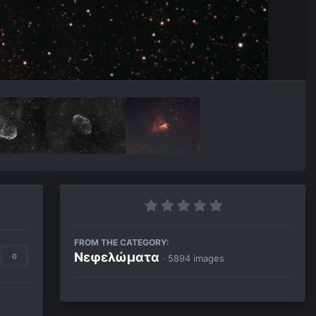
FROM THE CATEGORY:
Νεφελώματα
0
· 5894 images