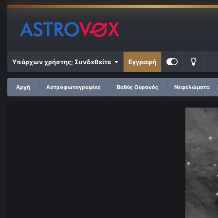
Υπάρχων χρήστης; Συνδεθείτε
Εγγραφή
Αρχή
Αστροφωτογραφίες
Βαθύς Ουρανός
Νεφελώματα