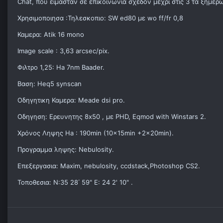
Chat, που ειμασταν σε επικοινωνια σχεδον μεχρι στις 3 τα ξημερ
Χρησιμοποιησα :Τηλεσκοπιο: SW ed80 με wo ff/fr 0,8
Καμερα: Atik 16 mono
Image scale : 3,63 arcsec/pix.
Φιλτρo 1,25: Ha 7nm Baader.
Βαση: Heq5 synscan
Οδηγητικη Καμερα: Meade dsi pro.
Oδηγηση: Ερευνητης 8x50 , με PHD, Eqmod with Winstars 2.
Χρόνος Ληψης Ha : 190min (10x15min +2x20min).
Προγραμμα ληψης: Nebulosity.
Επεξεργασια: Maxim, nebulosity, ccdstack,Photoshop CS2.
Τοποθεσια: N:35 28΄ 59" E: 24 2' 10" .