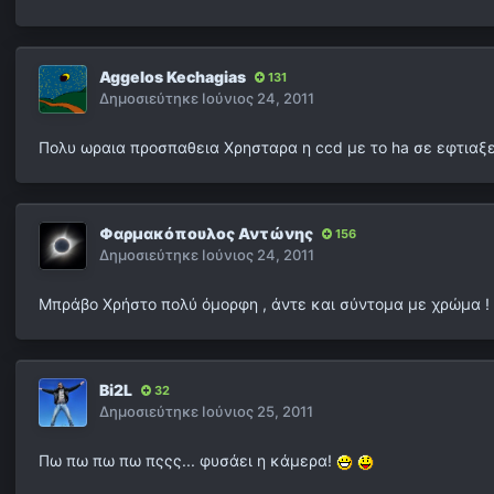
Aggelos Kechagias
131
Δημοσιεύτηκε
Ιούνιος 24, 2011
Πολυ ωραια προσπαθεια Χρησταρα η ccd με το ha σε εφτιαξε
Φαρμακόπουλος Αντώνης
156
Δημοσιεύτηκε
Ιούνιος 24, 2011
Μπράβο Χρήστο πολύ όμορφη , άντε και σύντομα με χρώμα !
Bi2L
32
Δημοσιεύτηκε
Ιούνιος 25, 2011
Πω πω πω πω πςςς... φυσάει η κάμερα!