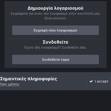
Δημιουργία λογαριασμού
Εγγραφείτε για έναν νέο λογαριασμό στην κοινότητά μας.
Είναι εύκολο!.
Εγγραφή νέου λογαριασμού
Συνδεθείτε
Έχετε ήδη λογαριασμό? Συνδεθείτε εδώ.
Συνδεθείτε τώρα
Αρχή
Αστροφωτογραφίες
Member Albums
Προσωπικό άλμπο
Σημαντικές πληροφορίες
I accept
Όροι χρήσης
Forum
Αδιάβαστο
Συνδεθείτε
Εγγραφή
More
Facebook
Twitter
Instagram
Γλώσσα
Εμφάνιση
Επικοινωνία
Cookies
Powered by Invision Community