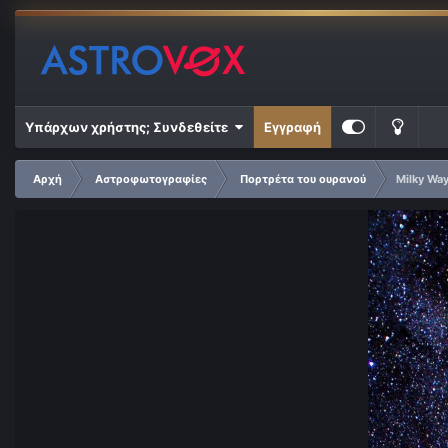
Υπάρχων χρήστης; Συνδεθείτε
Εγγραφή
Αρχή
Αστροφωτογραφίες
Πορτρέτα του ουρανού
Milky Wa