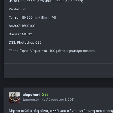
με το DSS, αλλά θα το μάθω.. που θα μου πάει;
Pentax K-x
Tamron 18-200mm (18mm f/4)
8x300'' 1600 ISO
Bresser MON2
DSS, Photoshop CS5
Τόπος: Όρος Δίρφυς στα 1100 μέτρα υψόμετρο περίπου.
alepohori
89
Δημοσιεύτηκε
Αύγουστος 1, 2011
Μήτσο πολύ καλή είναι, αλλά μου κάνει εντύπωση που παραμ