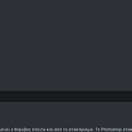
ένει ο θόρυβος έπειτα και από το στακάρισμα. Το Photoshop στα