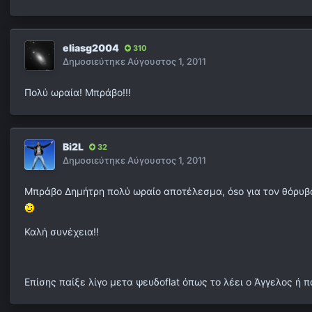
eliasg2004
310
Δημοσιεύτηκε
Αύγουστος 1, 2011
Πολύ ωραία! Μπράβο!!!
Bi2L
32
Δημοσιεύτηκε
Αύγουστος 1, 2011
Μπράβο Δημήτρη πολύ ωραίο αποτέλεσμα, όso για τον θόρυβο χ
Καλή συνέχεια!!
Επίσης παίξε λίγο μετα ψευδοflat όπως το λέει ο Άγγελος ή