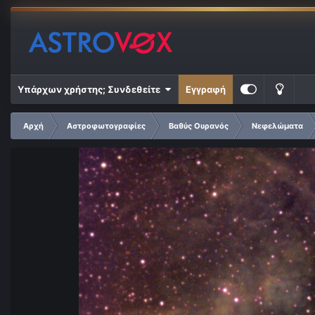
Υπάρχων χρήστης; Συνδεθείτε
Εγγραφή
Αρχή
Αστροφωτογραφίες
Βαθύς Ουρανός
Νεφελώματα