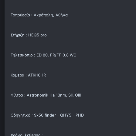
Τοποθεσία : Ακρόπολη, Αθήνα
Στήριξη : HEQ5 pro
Τηλεσκόπιο : ED 80, FR/FF 0.8 WO
Κάμερα : ATIK16HR
Φίλτρα : Astronomik Ha 13nm, SII, OIII
Οδηγητικό : 9x50 finder - QHY5 - PHD
Χρόνοι έκθεσης :