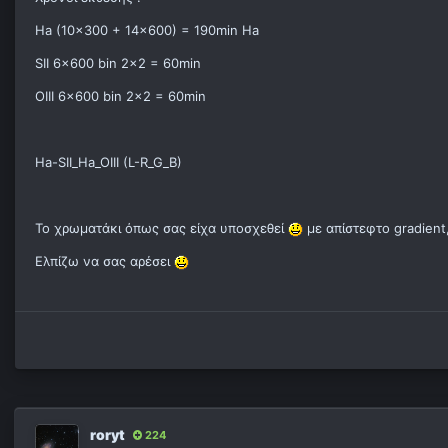
Ha (10x300 + 14x600) = 190min Ha
SII 6x600 bin 2x2 = 60min
OIII 6x600 bin 2x2 = 60min
Ha-SII_Ha_OIII (L-R_G_B)
Το χρωματάκι όπως σας είχα υποσχεθεί
με απίστεφτο gradient,
Ελπίζω να σας αρέσει
roryt
224