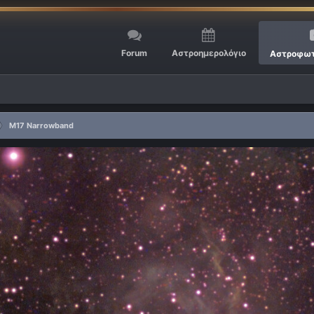
Forum
Αστροημερολόγιο
Αστροφωτ
M17 Narrowband