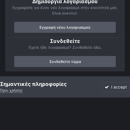
Δημιουργία λογαριασμού
Εγγραφείτε για έναν νέο λογαριασμό στην κοινότητά μας.
Είναι εύκολο!.
Εγγραφή νέου λογαριασμού
Συνδεθείτε
Έχετε ήδη λογαριασμό? Συνδεθείτε εδώ.
Συνδεθείτε τώρα
Αρχή
Αστροφωτογραφίες
Πορτρέτα του ουρανού
Αιγαίο....
Σημαντικές πληροφορίες
I accept
Όροι χρήσης
Forum
Αδιάβαστο
Συνδεθείτε
Εγγραφή
More
Facebook
Twitter
Instagram
Γλώσσα
Εμφάνιση
Επικοινωνία
Cookies
Powered by Invision Community