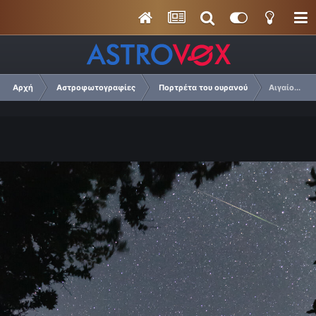
Αρχή
Αστροφωτογραφίες
Πορτρέτα του ουρανού
Αιγαίο....