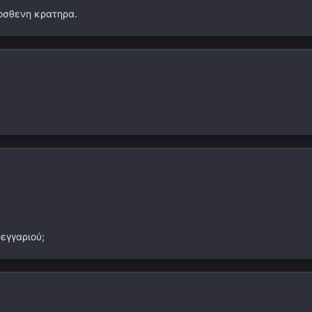
τοσθενη κρατηρα.
εγγαριού;