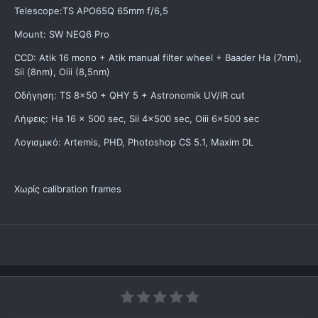
Telescope:TS APO65Q 65mm f/6,5
Mount: SW NEQ6 Pro
CCD: Atik 16 mono + Atik manual filter wheel + Baader Ha (7nm),
Sii (8nm), Oiii (8,5nm)
Οδήγηση: TS 8x50 + QHY 5 + Astronomik UV/IR cut
Λήψεις: Ηa 16 x 500 sec, Sii 4x500 sec, Oiii 6x500 sec
Λογισμικό: Artemis, PHD, Photoshop CS 5.1, Maxim DL
Χωρίς calibration frames