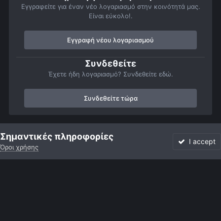
Εγγραφείτε για έναν νέο λογαριασμό στην κοινότητά μας.
Είναι εύκολο!.
Εγγραφή νέου λογαριασμού
Συνδεθείτε
Έχετε ήδη λογαριασμό? Συνδεθείτε εδώ.
Συνδεθείτε τώρα
Αρχή
Αστροφωτογραφίες
Ήλιος
Ήλιος wide field (ηλιοβασιλ
Σημαντικές πληροφορίες
I accept
Όροι χρήσης
Forum
Αδιάβαστο
Συνδεθείτε
Εγγραφή
More
Facebook
Twitter
Instagram
Γλώσσα
Εμφάνιση
Επικοινωνία
Cookies
Powered by Invision Community