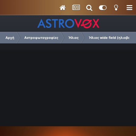
Αρχή
Αστροφωτογραφίες
Ήλιος
Ήλιος wide field (ηλιοβασιλ