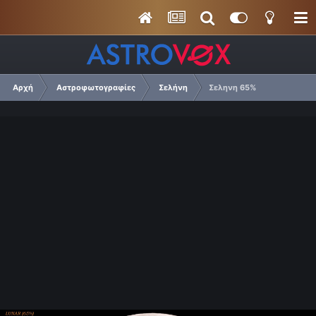
Αρχή
Αστροφωτογραφίες
Σελήνη
Σεληνη 65%