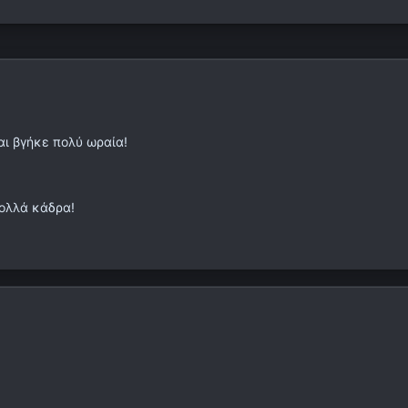
αι βγήκε πολύ ωραία!
πολλά κάδρα!