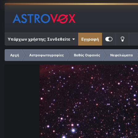
Υπάρχων χρήστης; Συνδεθείτε
Εγγραφή
Αρχή
Αστροφωτογραφίες
Βαθύς Ουρανός
Νεφελώματα