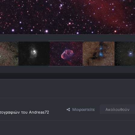
Μοιραστείτε
Ακολουθούν
τογραφιών του Andreas72