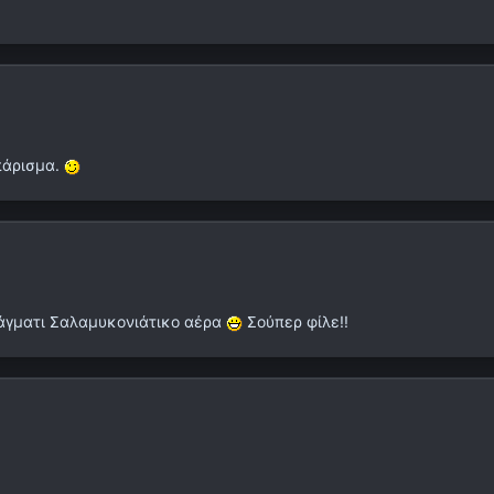
πάρισμα.
ράγματι Σαλαμυκονιάτικο αέρα
Σούπερ φίλε!!