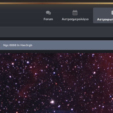
Forum
Αστροημερολόγιο
Αστροφωτ
Ngc 6888 In Hao3rgb