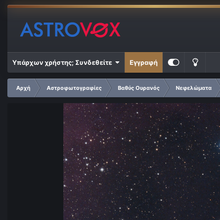
Υπάρχων χρήστης; Συνδεθείτε
Εγγραφή
Αρχή
Αστροφωτογραφίες
Βαθύς Ουρανός
Νεφελώματα