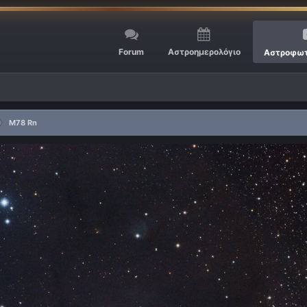
Forum
Αστροημερολόγιο
Αστροφωτ
M78 Rn