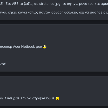
BE ; Στο ABE το βάζω, σε stretched jpg, το αφηνω μονο του και αμ
ειναι, εχεις κανει -οπως παντα- σοβαρη δουλεια, οχι να μασησεις με
υ σούπερ Acer Netbook μου
ντα!
ρο. Συνέχισε την να στραβωθούμε