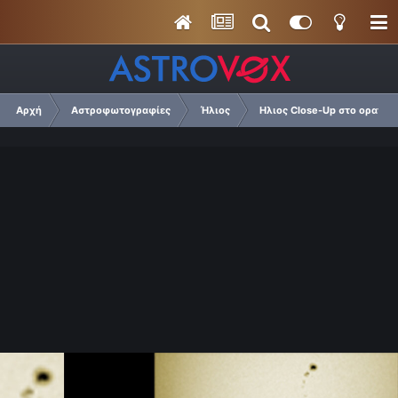
Αρχή
Αστροφωτογραφίες
Ήλιος
Ηλιος Close-Up στο ορατό 