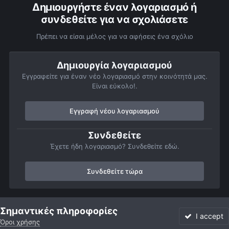
Δημιουργήστε έναν λογαριασμό ή
συνδεθείτε για να σχολιάσετε
Πρέπει να είσαι μέλος για να αφήσεις ένα σχόλιο
Δημιουργία λογαριασμού
Εγγραφείτε για έναν νέο λογαριασμό στην κοινότητά μας.
Είναι εύκολο!.
Εγγραφή νέου λογαριασμού
Συνδεθείτε
Έχετε ήδη λογαριασμό? Συνδεθείτε εδώ.
Συνδεθείτε τώρα
Αρχή
Αστροφωτογραφίες
Εκλείψεις, Διαβάσεις και Επιπροσθήσει
Σημαντικές πληροφορίες
I accept
Όροι χρήσης
Forum
Αδιάβαστο
Συνδεθείτε
Εγγραφή
More