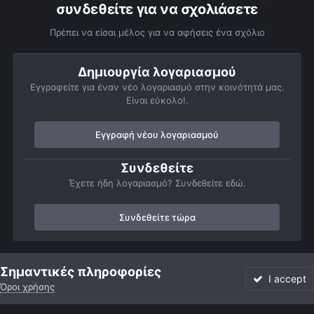
συνδεθείτε για να σχολιάσετε
Πρέπει να είσαι μέλος για να αφήσεις ένα σχόλιο
Δημιουργία λογαριασμού
Εγγραφείτε για έναν νέο λογαριασμό στην κοινότητά μας.
Είναι εύκολο!.
Εγγραφή νέου λογαριασμού
Συνδεθείτε
Έχετε ήδη λογαριασμό? Συνδεθείτε εδώ.
Συνδεθείτε τώρα
Αρχή
Αστροφωτογραφίες
Member Albums
Προσωπικό άλμπο
Σημαντικές πληροφορίες
I accept
Όροι χρήσης
Forum
Αδιάβαστο
Συνδεθείτε
Εγγραφή
More