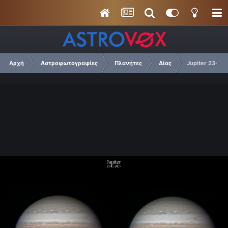
Αρχή
Αστροφωτογραφίες
Πλανήτες
Δίας
Jupiter 23-03