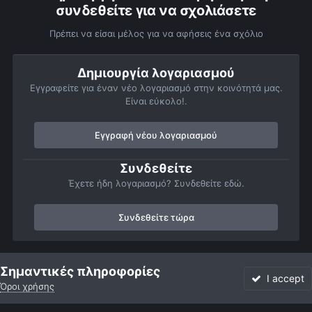
συνδεθείτε για να σχολιάσετε
Πρέπει να είσαι μέλος για να αφήσεις ένα σχόλιο
Δημιουργία λογαριασμού
Εγγραφείτε για έναν νέο λογαριασμό στην κοινότητά μας.
Είναι εύκολο!.
Εγγραφή νέου λογαριασμού
Συνδεθείτε
Έχετε ήδη λογαριασμό? Συνδεθείτε εδώ.
Συνδεθείτε τώρα
Αρχή
Αστροφωτογραφίες
Βαθύς Ουρανός
Γαλαξίες
Ngc9
Σημαντικές πληροφορίες
I accept
Όροι χρήσης
Forum
Αδιάβαστο
Συνδεθείτε
Εγγραφή
More