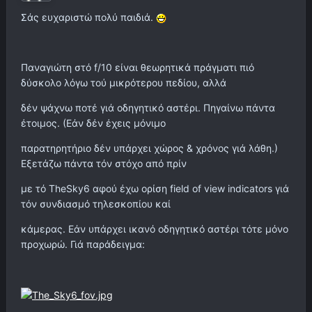
Σάς ευχαριστώ πολύ παιδιά.
Παναγιώτη στό f/10 είναι θεωρητικά πράγματι πιό
δύσκολο λόγω τού μικρότερου πεδίου, αλλά
δέν ψάχνω ποτέ γιά οδηγητικό αστέρι. Πηγαίνω πάντα
έτοιμος. (Εάν δέν έχεις μόνιμο
παρατηρητήριο δέν υπάρχει χώρος & χρόνος γιά λάθη.)
Εξετάζω πάντα τόν στόχο από πρίν
με τό TheSky6 αφού έχω ορίση field of view indicators γιά
τόν συνδιασμό τηλεσκοπίου καί
κάμερας. Εάν υπάρχει ικανό οδηγητικό αστέρι τότε μόνο
προχωρώ. Γιά παράδειγμα: