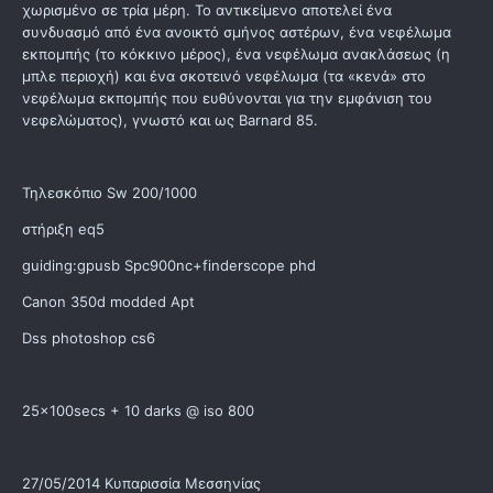
χωρισμένο σε τρία μέρη. Το αντικείμενο αποτελεί ένα
συνδυασμό από ένα ανοικτό σμήνος αστέρων, ένα νεφέλωμα
εκπομπής (το κόκκινο μέρος), ένα νεφέλωμα ανακλάσεως (η
μπλε περιοχή) και ένα σκοτεινό νεφέλωμα (τα «κενά» στο
νεφέλωμα εκπομπής που ευθύνονται για την εμφάνιση του
νεφελώματος), γνωστό και ως Barnard 85.
Τηλεσκόπιο Sw 200/1000
στήριξη eq5
guiding:gpusb Spc900nc+finderscope phd
Canon 350d modded Apt
Dss photoshop cs6
25x100secs + 10 darks @ iso 800
27/05/2014 Κυπαρισσία Μεσσηνίας