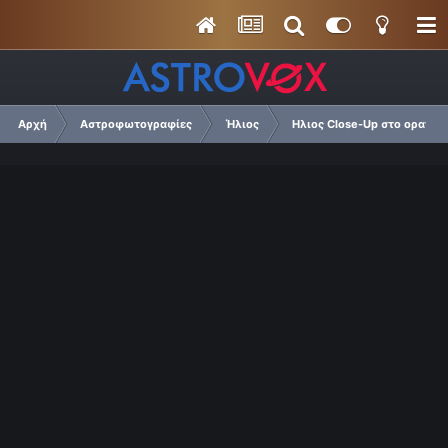
Αρχή
Αστροφωτογραφίες
Ήλιος
Ηλιος Close-Up στο ορατό 