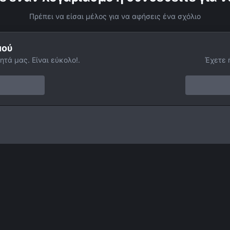
Πρέπει να είσαι μέλος για να αφήσεις ένα σχόλιο
μού
ητά μας. Είναι εύκολο!.
Έχετε 
τό φως
ΗΛΙΟΣ Ar 2125 27-7-2014
Facebook
Twitter
Instagram