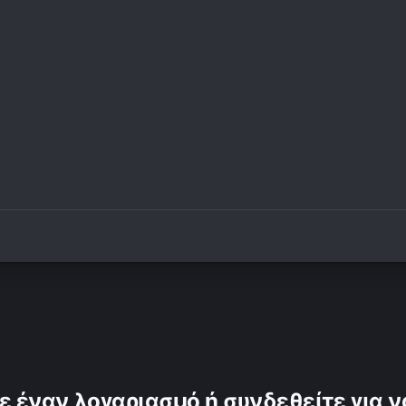
ε έναν λογαριασμό ή συνδεθείτε για ν