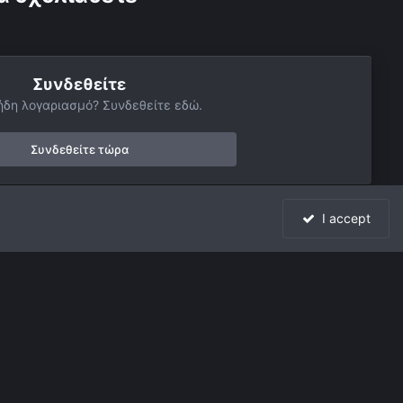
Συνδεθείτε
ήδη λογαριασμό? Συνδεθείτε εδώ.
Συνδεθείτε τώρα
I accept
Όλη η δραστηριότητα
Powered by Invision Community