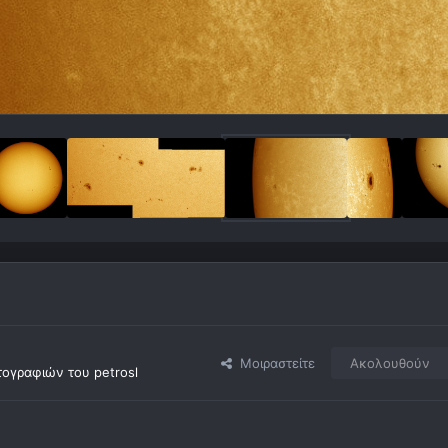
Μοιραστείτε
Ακολουθούν
ογραφιών του petrosl