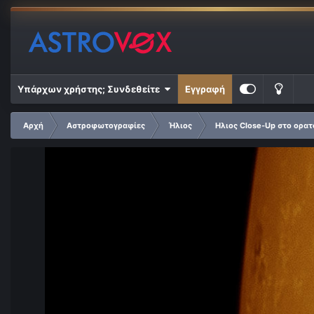
Υπάρχων χρήστης; Συνδεθείτε
Εγγραφή
Αρχή
Αστροφωτογραφίες
Ήλιος
Ηλιος Close-Up στο ορα