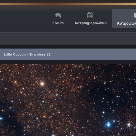
Forum
Αστροημερολόγιο
Αστροφωτ
Little Cocoon - Sharpless 82