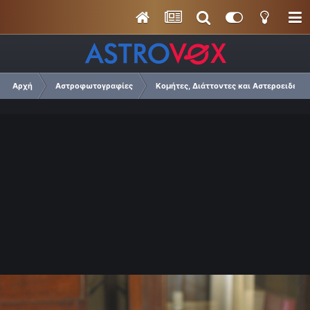
Αρχή
Αστροφωτογραφίες
Κομήτες, Διάττοντες και Αστεροειδείς