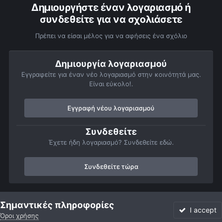
Δημιουργήστε έναν λογαριασμό ή
συνδεθείτε για να σχολιάσετε
Πρέπει να είσαι μέλος για να αφήσεις ένα σχόλιο
Δημιουργία λογαριασμού
Εγγραφείτε για έναν νέο λογαριασμό στην κοινότητά μας.
Είναι εύκολο!.
Εγγραφή νέου λογαριασμού
Συνδεθείτε
Έχετε ήδη λογαριασμό? Συνδεθείτε εδώ.
Συνδεθείτε τώρα
Αρχή
Αστροφωτογραφίες
Τηλεσκόπια και Εξοπλισμός
Frank 
Σημαντικές πληροφορίες
I accept
Όροι χρήσης
Forum
Αδιάβαστο
Συνδεθείτε
Εγγραφή
More